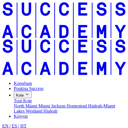
Konsènan
Poukisa Success
Kote
Tout Kote
North Miami
Miami Jackson
Homestead
Hialeah-Miami
Lakes
Westland Hialeah
Kesyon
EN
|
ES
|
HT