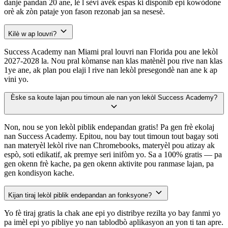
danje pandan 20 ane, lè l sèvi avèk espas ki disponib epi kowòdone
orè ak zòn pataje yon fason rezonab jan sa nesesè.
Kilè w ap louvri?
Success Academy nan Miami pral louvri nan Florida pou ane lekòl
2027-2028 la. Nou pral kòmanse nan klas matènèl pou rive nan klas
1ye ane, ak plan pou elaji l rive nan lekòl presegondè nan ane k ap
vini yo.
Èske sa koute lajan pou timoun ale nan yon lekòl Success Academy?
Non, nou se yon lekòl piblik endepandan gratis! Pa gen frè ekolaj
nan Success Academy. Epitou, nou bay tout timoun tout bagay soti
nan materyèl lekòl rive nan Chromebooks, materyèl pou atizay ak
espò, soti edikatif, ak premye seri inifòm yo. Sa a 100% gratis — pa
gen okenn frè kache, pa gen okenn aktivite pou ranmase lajan, pa
gen kondisyon kache.
Kijan tiraj lekòl piblik endepandan an fonksyone?
Yo fè tiraj gratis la chak ane epi yo distribye rezilta yo bay fanmi yo
pa imèl epi yo pibliye yo nan tablodbò aplikasyon an yon ti tan apre.