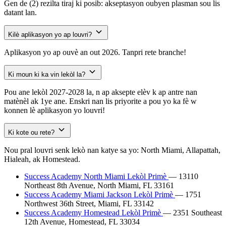
Gen de (2) rezilta tiraj ki posib: akseptasyon oubyen plasman sou lis
datant lan.
Kilè aplikasyon yo ap louvri?
Aplikasyon yo ap ouvè an out 2026. Tanpri rete branche!
Ki moun ki ka vin lekòl la?
Pou ane lekòl 2027-2028 la, n ap aksepte elèv k ap antre nan
matènèl ak 1ye ane. Enskri nan lis priyorite a pou yo ka fè w
konnen lè aplikasyon yo louvri!
Ki kote ou rete?
Nou pral louvri senk lekò nan katye sa yo: North Miami, Allapattah,
Hialeah, ak Homestead.
Success Academy North Miami Lekòl Primè
— 13110
Northeast 8th Avenue, North Miami, FL 33161
Success Academy Miami Jackson Lekòl Primè
— 1751
Northwest 36th Street, Miami, FL 33142
Success Academy Homestead Lekòl Primè
— 2351 Southeast
12th Avenue, Homestead, FL 33034