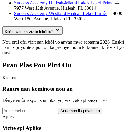
Success Academy Hialeah-Miami Lakes Lekòl Primè
—
7977 West 12th Avenue, Hialeah, FL 33014
Success Academy Westland Hialeah Lekòl Primè
— 4000
West 18th Avenue, Hialeah FL, 33012
Kilè mwen ka vizite lekòl la?
Nou pral ofri vizit nan lekòl yo anvan mwa septanm 2026. Enskri
nan lis priyorite a pou ou ka premye moun ki konnen kilè vizit yo
ouvè.
Pran Plas
Pou Pitit Ou
Kounye a
Rantre nan kominote nou an
Dènye enfòmasyon sou lokal yo, vizit, ak aplikasyon yo
Antre nan lis priyorite a
Apresa
Vizite epi Aplike