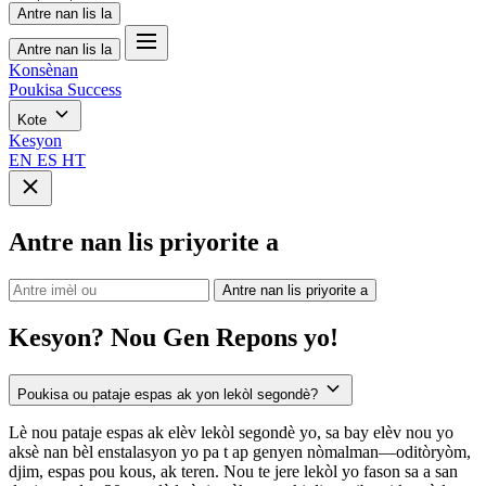
Antre nan lis la
Antre nan lis la
Konsènan
Poukisa Success
Kote
Kesyon
EN
ES
HT
Antre nan lis priyorite a
Antre nan lis priyorite a
Kesyon?
Nou Gen Repons yo!
Poukisa ou pataje espas ak yon lekòl segondè?
Lè nou pataje espas ak elèv lekòl segondè yo, sa bay elèv nou yo
aksè nan bèl enstalasyon yo pa t ap genyen nòmalman—oditòryòm,
djim, espas pou kous, ak teren. Nou te jere lekòl yo fason sa a san