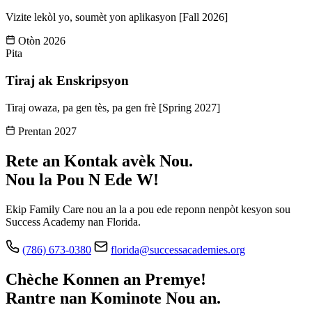
Vizite lekòl yo, soumèt yon aplikasyon [Fall 2026]
Otòn 2026
Pita
Tiraj ak Enskripsyon
Tiraj owaza, pa gen tès, pa gen frè [Spring 2027]
Prentan 2027
Rete an Kontak avèk Nou.
Nou la Pou N Ede W!
Ekip Family Care nou an la a pou ede reponn nenpòt kesyon sou
Success Academy nan Florida.
(786) 673-0380
florida@successacademies.org
Chèche Konnen an Premye!
Rantre nan Kominote Nou an.